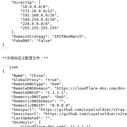
    "DirectIp": [

        "10.0.0.0/8",

        "172.16.0.0/12",

        "192.168.0.0/16",

        "169.254.0.0/16",

        "224.0.0.0/4",

        "255.255.255.255"

    ],

    "DomainStrategy": "IPIfNonMatch",

    "FakeDNS": "false"

}

```

**示例自定义配置文件：**

```json

{

    "Name": "China",

    "GlobalProxy": "true",

    "RemoteDNSType": "DoH",

    "RemoteDNSDomain": "https://cloudflare-dns.com/dns-query",

    "RemoteDNSIP": "1.1.1.1",

    "DomesticDNSType": "DoU",

    "DomesticDNSDomain": "",

    "DomesticDNSIP": "8.8.8.8",

    "Geoipurl": "https://github.com/Loyalsoldier/v2ray-rules-dat/releases/latest/download/geoip.dat",

    "Geositeurl": "https://github.com/Loyalsoldier/v2ray-rules-dat/releases/latest/download/geosite.dat",

    "LastUpdated": "",

    "DnsHosts": {

        "cloudflare-dns.com": "1.1.1.1"
