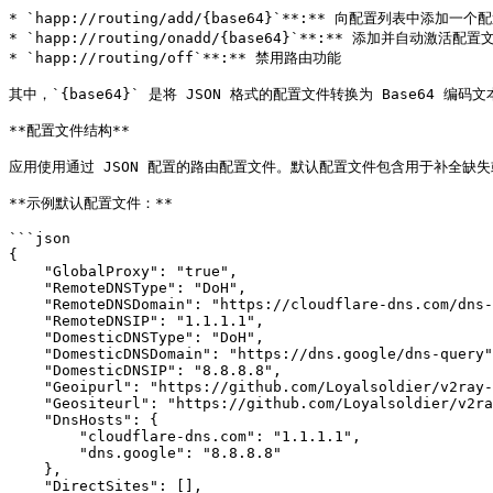
* `happ://routing/add/{base64}`**:** 向配置列
* `happ://routing/onadd/{base64}`**:** 添加并
* `happ://routing/off`**:** 禁用路由功能

其中，`{base64}` 是将 JSON 格式的配置文件转换为 Base64 编码
**配置文件结构**

应用使用通过 JSON 配置的路由配置文件。默认配置文件包含用于补全缺失
**示例默认配置文件：**

```json

{

    "GlobalProxy": "true",

    "RemoteDNSType": "DoH",

    "RemoteDNSDomain": "https://cloudflare-dns.com/dns-query",

    "RemoteDNSIP": "1.1.1.1",

    "DomesticDNSType": "DoH",

    "DomesticDNSDomain": "https://dns.google/dns-query",

    "DomesticDNSIP": "8.8.8.8",

    "Geoipurl": "https://github.com/Loyalsoldier/v2ray-rules-dat/releases/latest/download/geoip.dat",

    "Geositeurl": "https://github.com/Loyalsoldier/v2ray-rules-dat/releases/latest/download/geosite.dat",

    "DnsHosts": {

        "cloudflare-dns.com": "1.1.1.1",

        "dns.google": "8.8.8.8"

    },

    "DirectSites": [],
