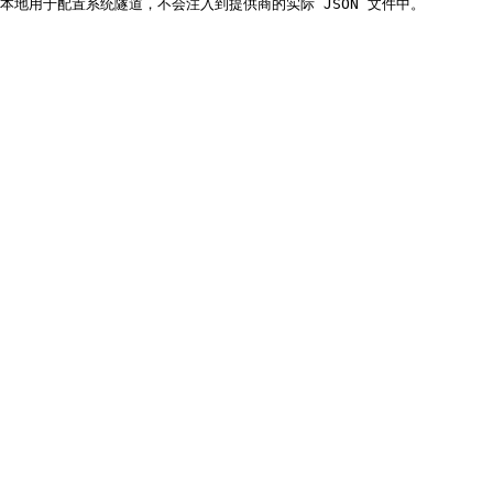
omain），在本地用于配置系统隧道，不会注入到提供商的实际 JSON 文件中。
