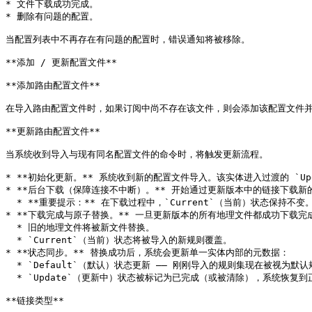
* 文件下载成功完成。

* 删除有问题的配置。

当配置列表中不再存在有问题的配置时，错误通知将被移除。

**添加 / 更新配置文件**

**添加路由配置文件**

在导入路由配置文件时，如果订阅中尚不存在该文件，则会添加该配置文件并
**更新路由配置文件**

当系统收到导入与现有同名配置文件的命令时，将触发更新流程。

* **初始化更新。** 系统收到新的配置文件导入。该实体进入过渡的 `Upd
* **后台下载（保障连接不中断）。** 开始通过更新版本中的链接下载新的
  * **重要提示：** 在下载过程中，`Current`（当前）状态保持不变。内核继续使用旧的规则和旧的地理文件运行，以确保无缝路由。

* **下载完成与原子替换。** 一旦更新版本的所有地理文件都成功下载完成
  * 旧的地理文件将被新文件替换。

  * `Current`（当前）状态将被导入的新规则覆盖。

* **状态同步。** 替换成功后，系统会更新单一实体内部的元数据：

  * `Default`（默认）状态更新 —— 刚刚导入的规则集现在被视为默认规则集。

  * `Update`（更新中）状态被标记为已完成（或被清除），系统恢复到正常工作模式。

**链接类型**
