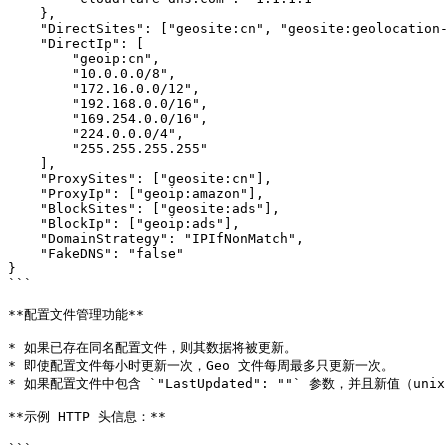
    },

    "DirectSites": ["geosite:cn", "geosite:geolocation-cn"],

    "DirectIp": [

        "geoip:cn",

        "10.0.0.0/8",

        "172.16.0.0/12",

        "192.168.0.0/16",

        "169.254.0.0/16",

        "224.0.0.0/4",

        "255.255.255.255"

    ],

    "ProxySites": ["geosite:cn"],

    "ProxyIp": ["geoip:amazon"],

    "BlockSites": ["geosite:ads"],

    "BlockIp": ["geoip:ads"],

    "DomainStrategy": "IPIfNonMatch",

    "FakeDNS": "false"

}

```

**配置文件管理功能**

* 如果已存在同名配置文件，则其数据将被更新。

* 即使配置文件每小时更新一次，Geo 文件每周最多只更新一次。

* 如果配置文件中包含 `"LastUpdated": ""` 参数，并且新值（u
**示例 HTTP 头信息：**
