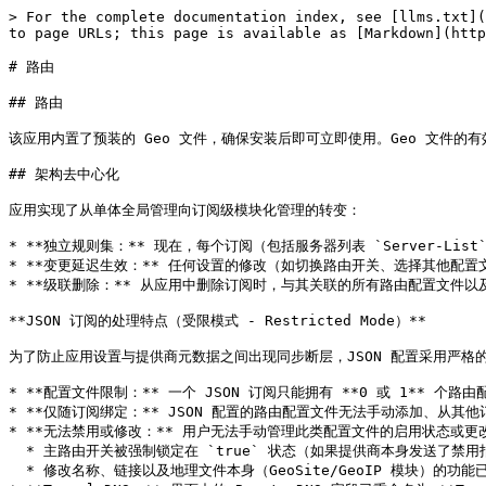
> For the complete documentation index, see [llms.txt](
to page URLs; this page is available as [Markdown](http
# 路由

## 路由

该应用内置了预装的 Geo 文件，确保安装后即可立即使用。Geo 文件的
## 架构去中心化

应用实现了从单体全局管理向订阅级模块化管理的转变：

* **独立规则集：** 现在，每个订阅（包括服务器列表 `Server-L
* **变更延迟生效：** 任何设置的修改（如切换路由开关、选择其他配置文件
* **级联删除：** 从应用中删除订阅时，与其关联的所有路由配置文件以
**JSON 订阅的处理特点（受限模式 - Restricted Mode）**

为了防止应用设置与提供商元数据之间出现同步断层，JSON 配置采用严格的
* **配置文件限制：** 一个 JSON 订阅只能拥有 **0 或 1** 个路由
* **仅随订阅绑定：** JSON 配置的路由配置文件无法手动添加、从
* **无法禁用或修改：** 用户无法手动管理此类配置文件的启用状态或更改
  * 主路由开关被强制锁定在 `true` 状态（如果提供商本身发送了禁用指令，则锁定为 `false`）。

  * 修改名称、链接以及地理文件本身（GeoSite/GeoIP 模块）的功能已被完全禁用。
