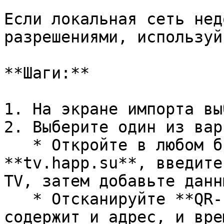
Если локальная сеть нед
разрешениями, используй
**Шаги:**

1. На экране импорта вы
2. Выберите один из вар
   * Откройте в любом браузере сайт 
**tv.happ.su**, введите
TV, затем добавьте данн
   * Отсканируйте **QR-код** с экрана TV — он 
содержит и адрес, и вре